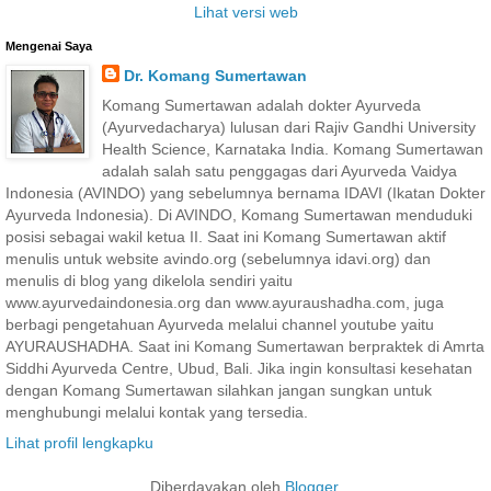
Lihat versi web
Mengenai Saya
Dr. Komang Sumertawan
Komang Sumertawan adalah dokter Ayurveda
(Ayurvedacharya) lulusan dari Rajiv Gandhi University
Health Science, Karnataka India. Komang Sumertawan
adalah salah satu penggagas dari Ayurveda Vaidya
Indonesia (AVINDO) yang sebelumnya bernama IDAVI (Ikatan Dokter
Ayurveda Indonesia). Di AVINDO, Komang Sumertawan menduduki
posisi sebagai wakil ketua II. Saat ini Komang Sumertawan aktif
menulis untuk website avindo.org (sebelumnya idavi.org) dan
menulis di blog yang dikelola sendiri yaitu
www.ayurvedaindonesia.org dan www.ayuraushadha.com, juga
berbagi pengetahuan Ayurveda melalui channel youtube yaitu
AYURAUSHADHA. Saat ini Komang Sumertawan berpraktek di Amrta
Siddhi Ayurveda Centre, Ubud, Bali. Jika ingin konsultasi kesehatan
dengan Komang Sumertawan silahkan jangan sungkan untuk
menghubungi melalui kontak yang tersedia.
Lihat profil lengkapku
Diberdayakan oleh
Blogger
.