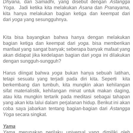
Dhyana,
dan
Samadhi,
yang disebut dengan
Astangga
Yoga
. Jadi ketika kita melakukan
Asana
dan
Pranayama
,
kita hanya melakukan bagian ketiga dan keempat dari
dari
yoga
yang sesungguhnya.
Kita bisa bayangkan bahwa hanya dengan melakukan
bagian ketiga dan keempat dari
yoga.
bisa memberikan
manfaat yang sangat banyak; seberapa banyak mafaat yang
akan didapat jika kedelapan bagian dari
yoga
ini dilakukan
dengan sungguh-sungguh?
Harus diingat bahwa
yoga
bukan hanya sebuah latihan,
tetapi sesuatu yang terjadi pada diri kita. Seperti kita
berkembang dan tumbuh, kita mungkin akan kehilangan
sifat materialistik, kehilangan minat untuk makan daging,
atau kita mungkin tertarik pada meditasi sebagai tahapan
yang akan kita lalui dalam perjalanan hidup. Berikut ini akan
coba saya jabarkan tentang bagian-bagian dari
Astangga
Yoga
secara singkat.
Yama
Yama
merupakan perilaku universal yang dimiliki oleh