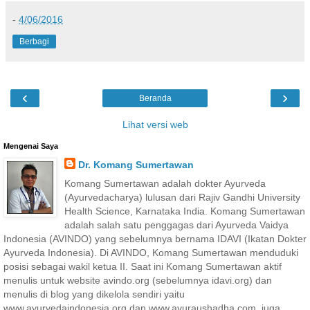
-
4/06/2016
Berbagi
‹
›
Beranda
Lihat versi web
Mengenai Saya
Dr. Komang Sumertawan
Komang Sumertawan adalah dokter Ayurveda
(Ayurvedacharya) lulusan dari Rajiv Gandhi University
Health Science, Karnataka India. Komang Sumertawan
adalah salah satu penggagas dari Ayurveda Vaidya
Indonesia (AVINDO) yang sebelumnya bernama IDAVI (Ikatan Dokter
Ayurveda Indonesia). Di AVINDO, Komang Sumertawan menduduki
posisi sebagai wakil ketua II. Saat ini Komang Sumertawan aktif
menulis untuk website avindo.org (sebelumnya idavi.org) dan
menulis di blog yang dikelola sendiri yaitu
www.ayurvedaindonesia.org dan www.ayuraushadha.com, juga